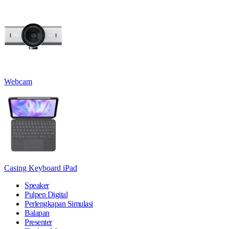
Webcam
Casing Keyboard iPad
Speaker
Pulpen Digital
Perlengkapan Simulasi
Balapan
Presenter