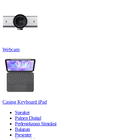
Webcam
Casing Keyboard iPad
Speaker
Pulpen Digital
Perlengkapan Simulasi
Balapan
Presenter