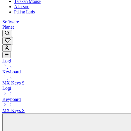
Tatakan Mouse
Aksesori
Paling Laris
Software
Planet
Logi
Keyboard
MX Keys S
Logi
Keyboard
MX Keys S