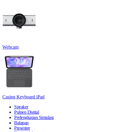
Webcam
Casing Keyboard iPad
Speaker
Pulpen Digital
Perlengkapan Simulasi
Balapan
Presenter