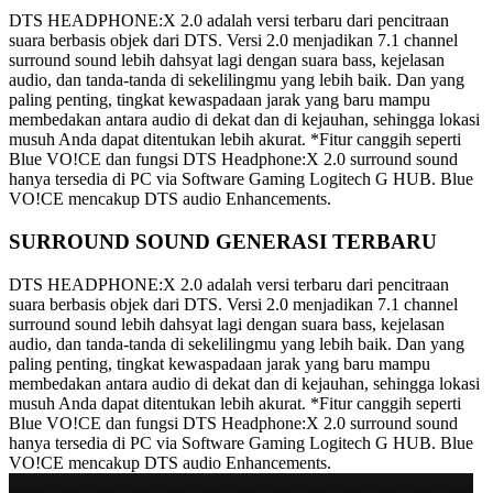
DTS HEADPHONE:X 2.0 adalah versi terbaru dari pencitraan
suara berbasis objek dari DTS. Versi 2.0 menjadikan 7.1 channel
surround sound lebih dahsyat lagi dengan suara bass, kejelasan
audio, dan tanda-tanda di sekelilingmu yang lebih baik. Dan yang
paling penting, tingkat kewaspadaan jarak yang baru mampu
membedakan antara audio di dekat dan di kejauhan, sehingga lokasi
musuh Anda dapat ditentukan lebih akurat. *Fitur canggih seperti
Blue VO!CE dan fungsi DTS Headphone:X 2.0 surround sound
hanya tersedia di PC via Software Gaming Logitech G HUB. Blue
VO!CE mencakup DTS audio Enhancements.
SURROUND SOUND GENERASI TERBARU
DTS HEADPHONE:X 2.0 adalah versi terbaru dari pencitraan
suara berbasis objek dari DTS. Versi 2.0 menjadikan 7.1 channel
surround sound lebih dahsyat lagi dengan suara bass, kejelasan
audio, dan tanda-tanda di sekelilingmu yang lebih baik. Dan yang
paling penting, tingkat kewaspadaan jarak yang baru mampu
membedakan antara audio di dekat dan di kejauhan, sehingga lokasi
musuh Anda dapat ditentukan lebih akurat. *Fitur canggih seperti
Blue VO!CE dan fungsi DTS Headphone:X 2.0 surround sound
hanya tersedia di PC via Software Gaming Logitech G HUB. Blue
VO!CE mencakup DTS audio Enhancements.