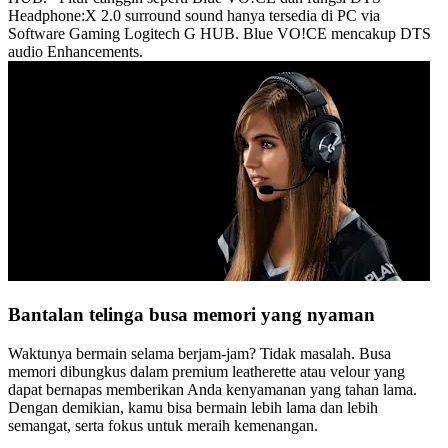
Headphone:X 2.0 surround sound hanya tersedia di PC via
Software Gaming Logitech G HUB. Blue VO!CE mencakup DTS
audio Enhancements.
Bantalan telinga busa memori yang nyaman
Waktunya bermain selama berjam-jam? Tidak masalah. Busa
memori dibungkus dalam premium leatherette atau velour yang
dapat bernapas memberikan Anda kenyamanan yang tahan lama.
Dengan demikian, kamu bisa bermain lebih lama dan lebih
semangat, serta fokus untuk meraih kemenangan.