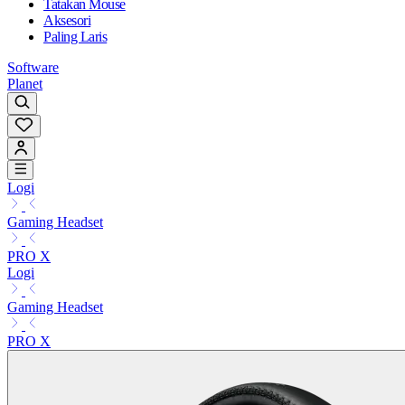
Tatakan Mouse
Aksesori
Paling Laris
Software
Planet
Logi
Gaming Headset
PRO X
Logi
Gaming Headset
PRO X