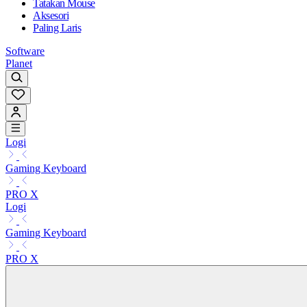
Tatakan Mouse
Aksesori
Paling Laris
Software
Planet
Logi
Gaming Keyboard
PRO X
Logi
Gaming Keyboard
PRO X