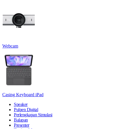
Webcam
Casing Keyboard iPad
Speaker
Pulpen Digital
Perlengkapan Simulasi
Balapan
Presenter