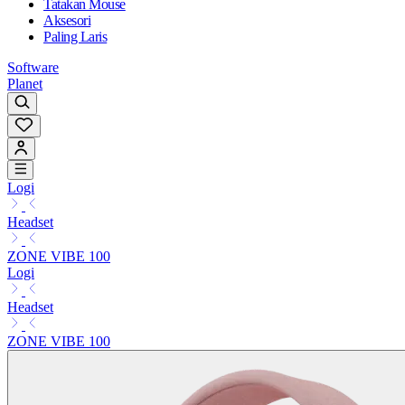
Tatakan Mouse
Aksesori
Paling Laris
Software
Planet
Logi
Headset
ZONE VIBE 100
Logi
Headset
ZONE VIBE 100