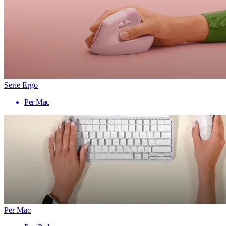
Serie Ergo
Per Mac
Per Mac