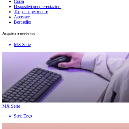
Corsa
Dispositivi per presentazioni
Tappetini per mouse
Accessori
Best seller
Acquista a modo tuo
MX Serie
MX Serie
Serie Ergo