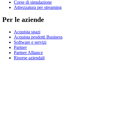
Corse di simulazione
Attrezzatura per streaming
Per le aziende
Acquista spazi
Acquista prodotti Business
Software e servizi
Partner
Partner Alliance
Risorse aziendali
Per l’istruzione
Acquista prodotti per l’istruzione
Soluzioni K-12
Risorse per l’istruzione
Assistenza
Assistenza individuale
Assistenza gaming
Assistenza per aziende e istruzione