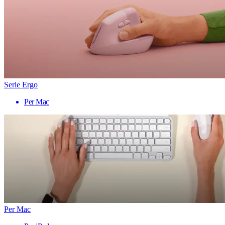
Serie Ergo
Per Mac
Per Mac