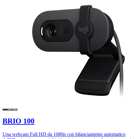
BRIO 100
Una webcam Full HD da 1080p con bilanciamento automatico