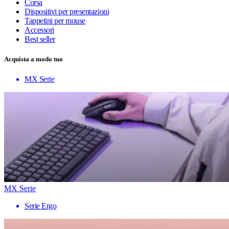
Corsa
Dispositivi per presentazioni
Tappetini per mouse
Accessori
Best seller
Acquista a modo tuo
MX Serie
MX Serie
Serie Ergo