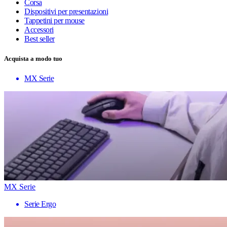
Corsa
Dispositivi per presentazioni
Tappetini per mouse
Accessori
Best seller
Acquista a modo tuo
MX Serie
MX Serie
Serie Ergo