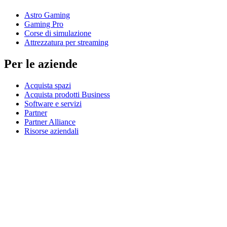
Astro Gaming
Gaming Pro
Corse di simulazione
Attrezzatura per streaming
Per le aziende
Acquista spazi
Acquista prodotti Business
Software e servizi
Partner
Partner Alliance
Risorse aziendali
Per l’istruzione
Acquista prodotti per l’istruzione
Soluzioni K-12
Risorse per l’istruzione
Assistenza