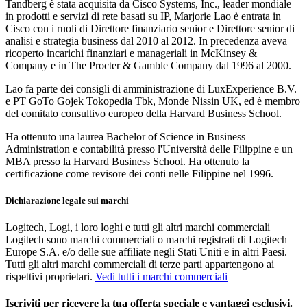
Tandberg è stata acquisita da Cisco Systems, Inc., leader mondiale
in prodotti e servizi di rete basati su IP, Marjorie Lao è entrata in
Cisco con i ruoli di Direttore finanziario senior e Direttore senior di
analisi e strategia business dal 2010 al 2012. In precedenza aveva
ricoperto incarichi finanziari e manageriali in McKinsey &
Company e in The Procter & Gamble Company dal 1996 al 2000.
Lao fa parte dei consigli di amministrazione di LuxExperience B.V.
e PT GoTo Gojek Tokopedia Tbk, Monde Nissin UK, ed è membro
del comitato consultivo europeo della Harvard Business School.
Ha ottenuto una laurea Bachelor of Science in Business
Administration e contabilità presso l'Università delle Filippine e un
MBA presso la Harvard Business School. Ha ottenuto la
certificazione come revisore dei conti nelle Filippine nel 1996.
Dichiarazione legale sui marchi
Logitech, Logi, i loro loghi e tutti gli altri marchi commerciali
Logitech sono marchi commerciali o marchi registrati di Logitech
Europe S.A. e/o delle sue affiliate negli Stati Uniti e in altri Paesi.
Tutti gli altri marchi commerciali di terze parti appartengono ai
rispettivi proprietari.
Vedi tutti i marchi commerciali
Iscriviti per ricevere la tua offerta speciale e vantaggi esclusivi.