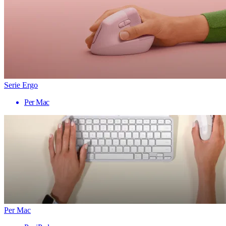
Serie Ergo
Per Mac
Per Mac