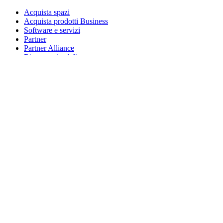
Acquista spazi
Acquista prodotti Business
Software e servizi
Partner
Partner Alliance
Risorse aziendali
Per l’istruzione
Acquista prodotti per l’istruzione
Soluzioni K-12
Risorse per l’istruzione
Assistenza
Assistenza individuale
Assistenza gaming
Assistenza per aziende e istruzione
Contattaci
Parti di ricambio
Traccia il tuo ordine
Resi e annullamenti