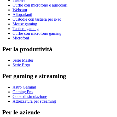
Tastiere
Cuffie con microfono e auricolari
Webcam
Altoparlanti
Custodie con tastiera per iPad
Mouse gaming
Tastiere gaming
Cuffie con microfono gaming
Microfoni
Per la produttività
Serie Master
Serie Ergo
Per gaming e streaming
Astro Gaming
Gaming Pro
Corse di simulazione
Attrezzatura per streaming
Per le aziende