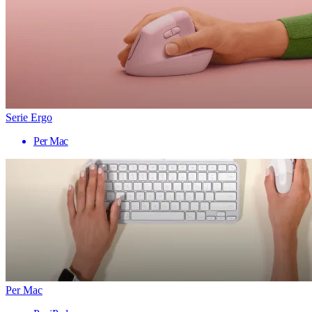
Serie Ergo
Per Mac
Per Mac