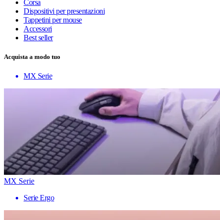
Corsa
Dispositivi per presentazioni
Tappetini per mouse
Accessori
Best seller
Acquista a modo tuo
MX Serie
MX Serie
Serie Ergo