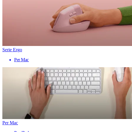
Serie Ergo
Per Mac
Per Mac