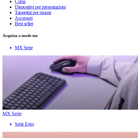
Corsa
Dispositivi per presentazioni
Tappetini per mouse
Accessori
Best seller
Acquista a modo tuo
MX Serie
MX Serie
Serie Ergo