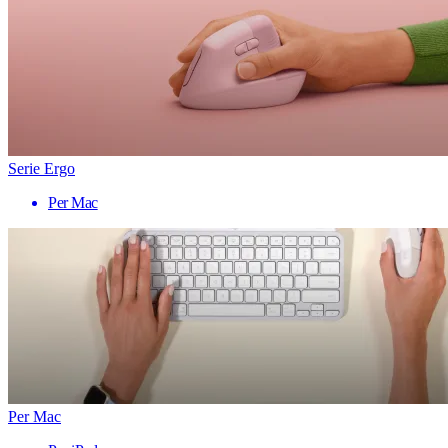
Serie Ergo
Per Mac
Per Mac