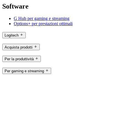
Software
G Hub per gaming e streaming
Options+ per prestazioni ottimali
Logitech
Acquista prodotti
Per la produttività
Per gaming e streaming
Per le aziende
Per l’istruzione
Assistenza
Software