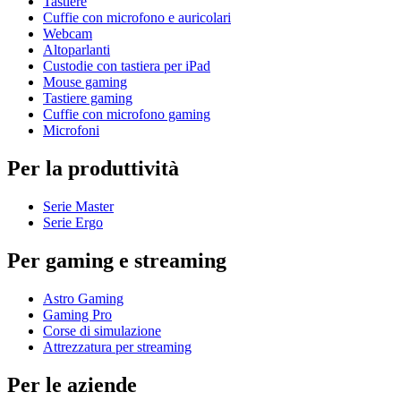
Tastiere
Cuffie con microfono e auricolari
Webcam
Altoparlanti
Custodie con tastiera per iPad
Mouse gaming
Tastiere gaming
Cuffie con microfono gaming
Microfoni
Per la produttività
Serie Master
Serie Ergo
Per gaming e streaming
Astro Gaming
Gaming Pro
Corse di simulazione
Attrezzatura per streaming
Per le aziende