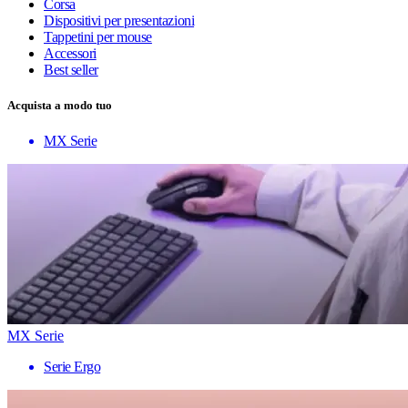
Corsa
Dispositivi per presentazioni
Tappetini per mouse
Accessori
Best seller
Acquista a modo tuo
MX Serie
MX Serie
Serie Ergo