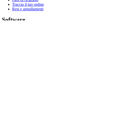
Traccia il tuo ordine
Resi e annullamenti
Software
G Hub per gaming e streaming
Options+ per prestazioni ottimali
Logitech
Acquista prodotti
Per la produttività
Per gaming e streaming
Per le aziende
Per l’istruzione
Assistenza