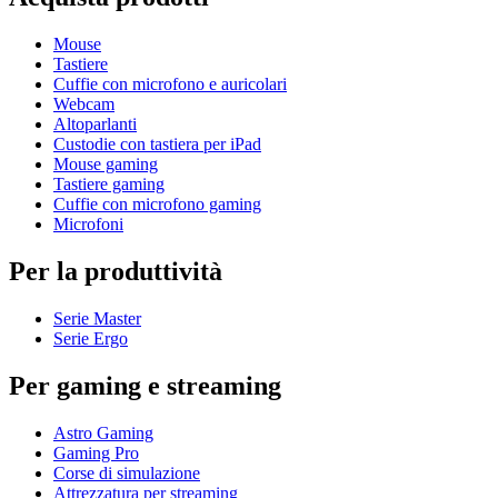
Mouse
Tastiere
Cuffie con microfono e auricolari
Webcam
Altoparlanti
Custodie con tastiera per iPad
Mouse gaming
Tastiere gaming
Cuffie con microfono gaming
Microfoni
Per la produttività
Serie Master
Serie Ergo
Per gaming e streaming
Astro Gaming
Gaming Pro
Corse di simulazione
Attrezzatura per streaming