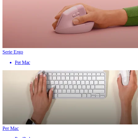
Serie Ergo
Per Mac
Per Mac