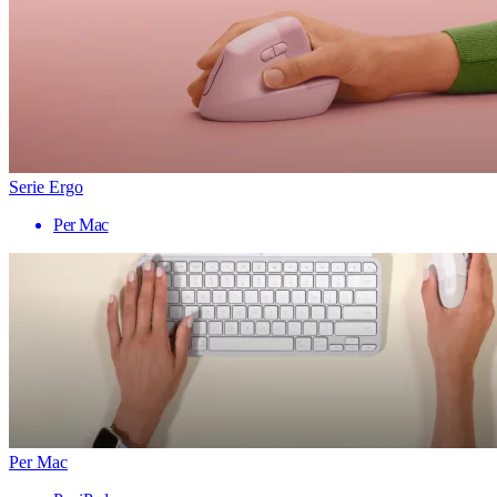
Serie Ergo
Per Mac
Per Mac