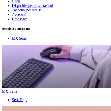
Corsa
Dispositivi per presentazioni
Tappetini per mouse
Accessori
Best seller
Acquista a modo tuo
MX Serie
MX Serie
Serie Ergo