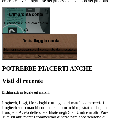
criterio chiave in ogni fase del processo di sviluppo del prodotto.
L'impronta conta
Il carbonio è la nuova caloria
L'imballaggio conta
Non ci interessa solo il contenuto della scatola
POTREBBE PIACERTI ANCHE
Visti di recente
Dichiarazione legale sui marchi
Logitech, Logi, i loro loghi e tutti gli altri marchi commerciali
Logitech sono marchi commerciali o marchi registrati di Logitech
Europe S.A. e/o delle sue affiliate negli Stati Uniti e in altri Paesi.
Tutti gli altri marchi commerciali di terze parti appartengono ai