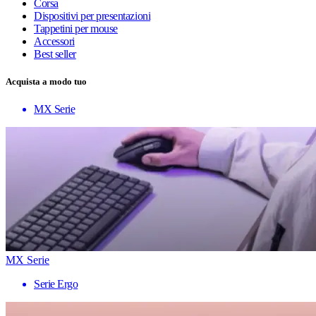
Corsa
Dispositivi per presentazioni
Tappetini per mouse
Accessori
Best seller
Acquista a modo tuo
MX Serie
MX Serie
Serie Ergo