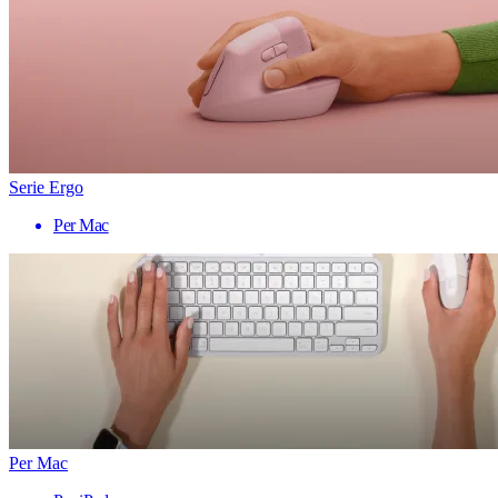
Serie Ergo
Per Mac
Per Mac