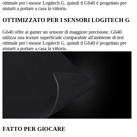
ottimale per i mouse Logitech G, quindi il G640 è progettato per
aiutarti a portare a casa la vittoria.
OTTIMIZZATO PER I SENSORI LOGITECH G
G640 offre ai gamer un sensore di maggiore precisione. G640
utilizza una texture superficiale comparabile all'ambiente di test
ottimale per i mouse Logitech G, quindi il G640 è progettato per
aiutarti a portare a casa la vittoria.
FATTO PER GIOCARE