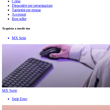
Corsa
Dispositivi per presentazioni
Tappetini per mouse
Accessori
Best seller
Acquista a modo tuo
MX Serie
MX Serie
Serie Ergo