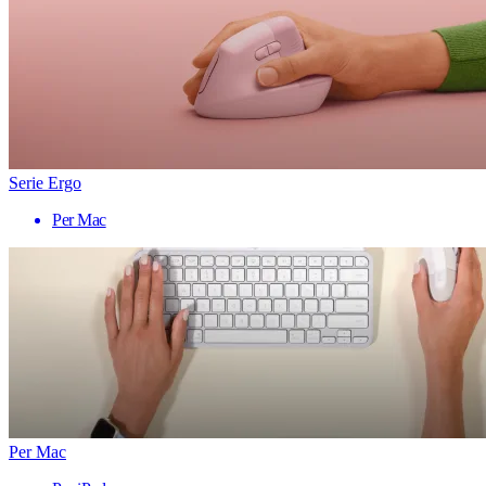
Serie Ergo
Per Mac
Per Mac