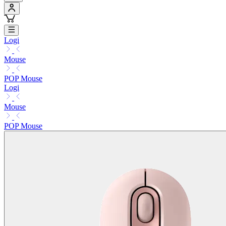
Logi
Mouse
POP Mouse
Logi
Mouse
POP Mouse