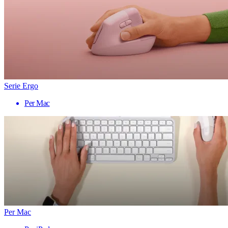
Serie Ergo
Per Mac
Per Mac