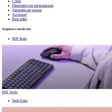
Corsa
Dispositivi per presentazioni
Tappetini per mouse
Accessori
Best seller
Acquista a modo tuo
MX Serie
MX Serie
Serie Ergo