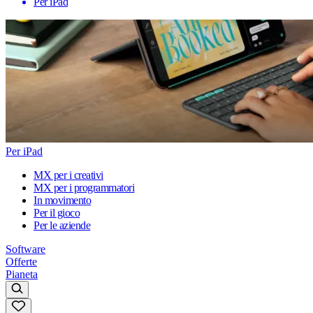
Per iPad
Per iPad
MX per i creativi
MX per i programmatori
In movimento
Per il gioco
Per le aziende
Software
Offerte
Pianeta