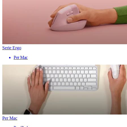
Serie Ergo
Per Mac
Per Mac