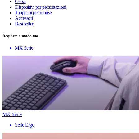
Corsa
Dispositivi per presentazioni
Tappetini per mouse
Accessori
Best seller
Acquista a modo tuo
MX Serie
MX Serie
Serie Ergo