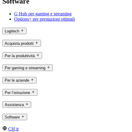
Software
G Hub per gaming e streaming
Options+ per prestazioni ottimali
Logitech
Acquista prodotti
Per la produttività
Per gaming e streaming
Per le aziende
Per l’istruzione
Assistenza
Software
CH,it