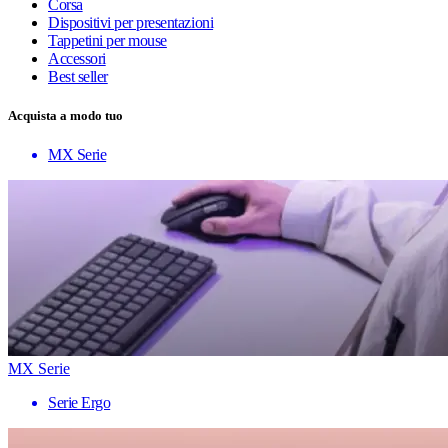
Corsa
Dispositivi per presentazioni
Tappetini per mouse
Accessori
Best seller
Acquista a modo tuo
MX Serie
MX Serie
Serie Ergo