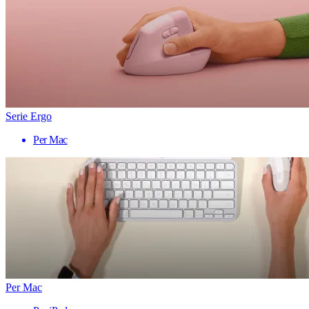
Serie Ergo
Per Mac
Per Mac