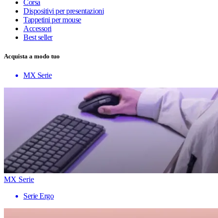
Corsa
Dispositivi per presentazioni
Tappetini per mouse
Accessori
Best seller
Acquista a modo tuo
MX Serie
MX Serie
Serie Ergo