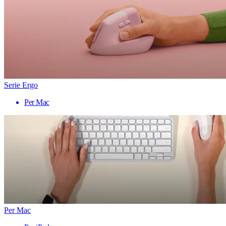
Serie Ergo
Per Mac
Per Mac