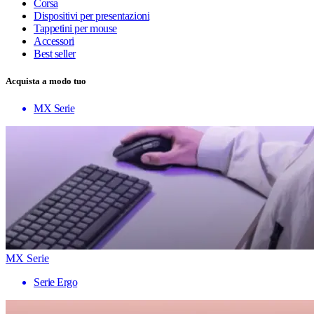
Corsa
Dispositivi per presentazioni
Tappetini per mouse
Accessori
Best seller
Acquista a modo tuo
MX Serie
MX Serie
Serie Ergo