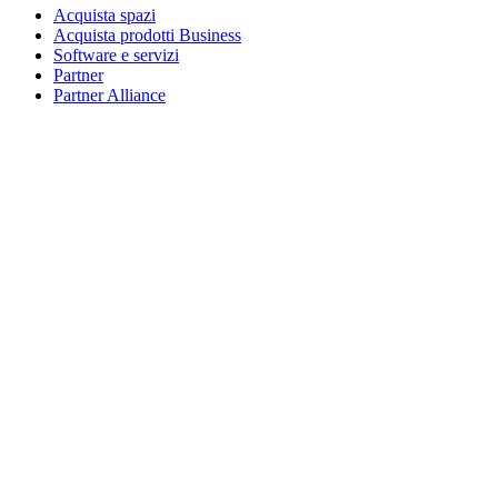
Acquista spazi
Acquista prodotti Business
Software e servizi
Partner
Partner Alliance
Risorse aziendali
Per l’istruzione
Acquista prodotti per l’istruzione
Soluzioni K-12
Risorse per l’istruzione
Assistenza
Assistenza individuale
Assistenza gaming
Assistenza per aziende e istruzione
Contattaci
Parti di ricambio
Traccia il tuo ordine
Resi e annullamenti