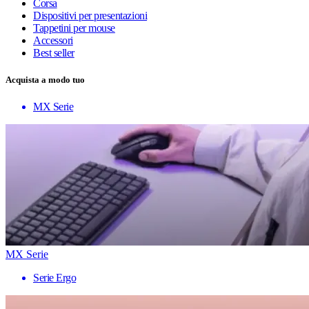
Corsa
Dispositivi per presentazioni
Tappetini per mouse
Accessori
Best seller
Acquista a modo tuo
MX Serie
MX Serie
Serie Ergo