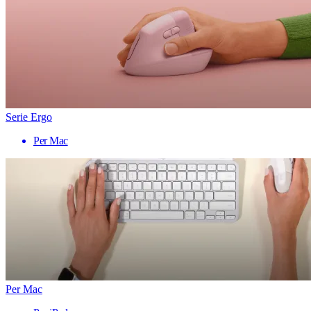
Serie Ergo
Per Mac
Per Mac