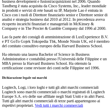
business development e fusioni/acquisizioni nel 2006. Quando
Tandberg è stata acquisita da Cisco Systems, Inc., leader mondiale
in prodotti e servizi di rete basati su IP, Marjorie Lao è entrata in
Cisco con i ruoli di Direttore finanziario senior e Direttore senior di
analisi e strategia business dal 2010 al 2012. In precedenza aveva
ricoperto incarichi finanziari e manageriali in McKinsey &
Company e in The Procter & Gamble Company dal 1996 al 2000.
Lao fa parte dei consigli di amministrazione di LuxExperience B.V.
e PT GoTo Gojek Tokopedia Tbk, Monde Nissin UK, ed è membro
del comitato consultivo europeo della Harvard Business School.
Ha ottenuto una laurea Bachelor of Science in Business
Administration e contabilità presso l'Università delle Filippine e un
MBA presso la Harvard Business School. Ha ottenuto la
certificazione come revisore dei conti nelle Filippine nel 1996.
Dichiarazione legale sui marchi
Logitech, Logi, i loro loghi e tutti gli altri marchi commerciali
Logitech sono marchi commerciali o marchi registrati di Logitech
Europe S.A. e/o delle sue affiliate negli Stati Uniti e in altri Paesi.
Tutti gli altri marchi commerciali di terze parti appartengono ai
rispettivi proprietari.
Vedi tutti i marchi commerciali