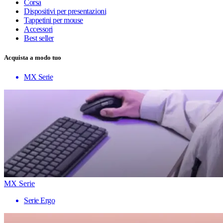
Corsa
Dispositivi per presentazioni
Tappetini per mouse
Accessori
Best seller
Acquista a modo tuo
MX Serie
MX Serie
Serie Ergo