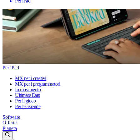
Per iPad
Per iPad
MX per i creativi
MX per i programmatori
In movimento
Ultimate Ears
Per il gioco
Per le aziende
Software
Offerte
Pianeta