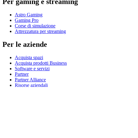
Per gaming e streaming
Astro Gaming
Gaming Pro
Corse di simulazione
Attrezzatura per streaming
Per le aziende
Acquista spazi
Acquista prodotti Business
Software e servizi
Partner
Partner Alliance
Risorse aziendali
Per l’istruzione
Acquista prodotti per l’istruzione
Soluzioni K-12
Risorse per l’istruzione
Assistenza