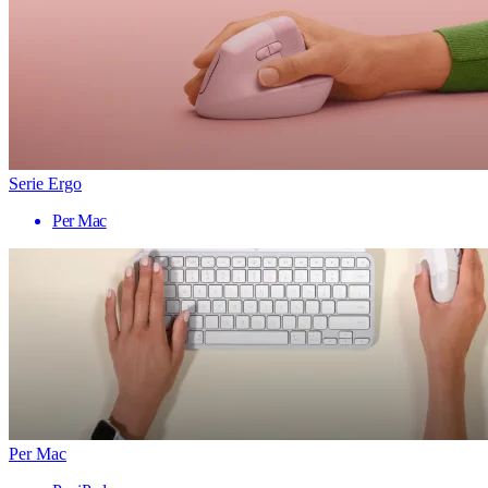
Serie Ergo
Per Mac
Per Mac