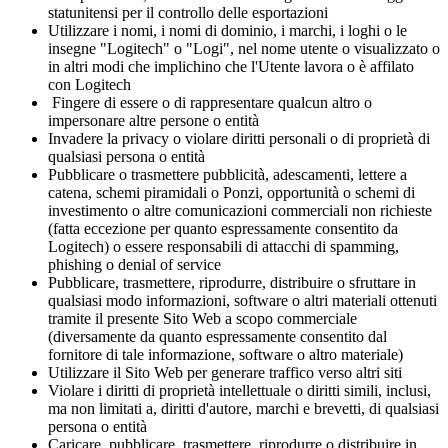
statunitensi per il controllo delle esportazioni
Utilizzare i nomi, i nomi di dominio, i marchi, i loghi o le
insegne "Logitech" o "Logi", nel nome utente o visualizzato o
in altri modi che implichino che l'Utente lavora o è affilato
con Logitech
Fingere di essere o di rappresentare qualcun altro o
impersonare altre persone o entità
Invadere la privacy o violare diritti personali o di proprietà di
qualsiasi persona o entità
Pubblicare o trasmettere pubblicità, adescamenti, lettere a
catena, schemi piramidali o Ponzi, opportunità o schemi di
investimento o altre comunicazioni commerciali non richieste
(fatta eccezione per quanto espressamente consentito da
Logitech) o essere responsabili di attacchi di spamming,
phishing o denial of service
Pubblicare, trasmettere, riprodurre, distribuire o sfruttare in
qualsiasi modo informazioni, software o altri materiali ottenuti
tramite il presente Sito Web a scopo commerciale
(diversamente da quanto espressamente consentito dal
fornitore di tale informazione, software o altro materiale)
Utilizzare il Sito Web per generare traffico verso altri siti
Violare i diritti di proprietà intellettuale o diritti simili, inclusi,
ma non limitati a, diritti d'autore, marchi e brevetti, di qualsiasi
persona o entità
Caricare, pubblicare, trasmettere, riprodurre o distribuire in