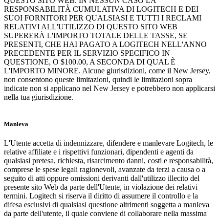
QUESTO SITO WEB. IN NESSUN CASO LA
RESPONSABILITÀ CUMULATIVA DI LOGITECH E DEI
SUOI FORNITORI PER QUALSIASI E TUTTI I RECLAMI
RELATIVI ALL'UTILIZZO DI QUESTO SITO WEB
SUPERERÀ L'IMPORTO TOTALE DELLE TASSE, SE
PRESENTI, CHE HAI PAGATO A LOGITECH NELL'ANNO
PRECEDENTE PER IL SERVIZIO SPECIFICO IN
QUESTIONE, O $100.00, A SECONDA DI QUAL È
L'IMPORTO MINORE. Alcune giurisdizioni, come il New Jersey,
non consentono queste limitazioni, quindi le limitazioni sopra
indicate non si applicano nel New Jersey e potrebbero non applicarsi
nella tua giurisdizione.
Manleva
L'Utente accetta di indennizzare, difendere e manlevare Logitech, le
relative affiliate e i rispettivi funzionari, dipendenti e agenti da
qualsiasi pretesa, richiesta, risarcimento danni, costi e responsabilità,
comprese le spese legali ragionevoli, avanzate da terzi a causa o a
seguito di atti oppure omissioni derivanti dall'utilizzo illecito del
presente sito Web da parte dell'Utente, in violazione dei relativi
termini. Logitech si riserva il diritto di assumere il controllo e la
difesa esclusivi di qualsiasi questione altrimenti soggetta a manleva
da parte dell'utente, il quale conviene di collaborare nella massima