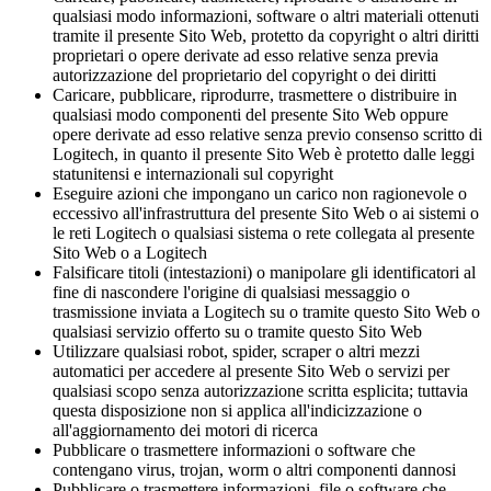
qualsiasi modo informazioni, software o altri materiali ottenuti
tramite il presente Sito Web, protetto da copyright o altri diritti
proprietari o opere derivate ad esso relative senza previa
autorizzazione del proprietario del copyright o dei diritti
Caricare, pubblicare, riprodurre, trasmettere o distribuire in
qualsiasi modo componenti del presente Sito Web oppure
opere derivate ad esso relative senza previo consenso scritto di
Logitech, in quanto il presente Sito Web è protetto dalle leggi
statunitensi e internazionali sul copyright
Eseguire azioni che impongano un carico non ragionevole o
eccessivo all'infrastruttura del presente Sito Web o ai sistemi o
le reti Logitech o qualsiasi sistema o rete collegata al presente
Sito Web o a Logitech
Falsificare titoli (intestazioni) o manipolare gli identificatori al
fine di nascondere l'origine di qualsiasi messaggio o
trasmissione inviata a Logitech su o tramite questo Sito Web o
qualsiasi servizio offerto su o tramite questo Sito Web
Utilizzare qualsiasi robot, spider, scraper o altri mezzi
automatici per accedere al presente Sito Web o servizi per
qualsiasi scopo senza autorizzazione scritta esplicita; tuttavia
questa disposizione non si applica all'indicizzazione o
all'aggiornamento dei motori di ricerca
Pubblicare o trasmettere informazioni o software che
contengano virus, trojan, worm o altri componenti dannosi
Pubblicare o trasmettere informazioni, file o software che