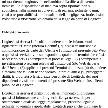
misura ritenuta ragionevole nell'ambito della difesa di eventuali
richieste. La disposizione di manleva sopra riportata non si
applicherà nella misura in cui eventuali reclami, richieste, danni,
costi o responsabilità siano il risultato della negligenza, frode, lesioni
volontarie o violazione volontaria della legge da parte di Logitech.
Obblighi informativi
Logitech si riserva la facoltà di rendere note le informazioni
riguardanti l'Utente (inclusa l'identità), qualsiasi trasmissione o
comunicazione da parte dell'Utente e l'utilizzo del presente Sito Web
o qualsiasi servizio ivi reso disponibile, qualora determini che ciò sia
necessario per (1) ottemperare ai processi legali, (2) ottemperare a
investigazioni o reclami relativi all'utilizzo del Sito Web da parte
dell'Utente, (3) applicare i presenti Termini di utilizzo, (4) rispondere
a reclami che tali dati hanno violato i diritti di altri o (5) proteggere i
diritti, la proprietà o la sicurezza personale di Logitech, dei suoi
dipendenti e visitatori o utenti del presente Sito Web, inclusi clienti e
pubblico di Logitech.
Logitech si riserva il diritto in qualsiasi momento di divulgare
qualsiasi informazione che Logitech ritenga necessaria per
ottemperare a qualsiasi legge, regolamento, processo legale o
richiesta governativa applicabile. Logitech può anche divulgare le