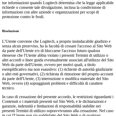
tue informazioni quando Logitech determina che la legge applicabile
richiede o consente tale divulgazione, inclusa la condivisione di
informazioni con altre aziende e organizzazioni per scopi di
protezione contro le frodi.
Risoluzione
L'Utente conviene che Logitech, a proprio insindacabile giudizio e
senza alcun preavviso, ha la facoltà di cessare l'accesso al Sito Web
da parte dell'Utente e/o di bloccarne l'accesso futuro qualora
ritenesse che l'Utente abbia violato i presenti Termini di utilizzo o
altri accordi o linee guida eventualmente associati all'utilizzo del Sito
Web da parte dell'Utente, ovvero per motivi quali, a titolo
esemplificativo ma non esaustivo: (1) richieste di autorità giudiziarie
o altri enti governativi, (2) richiesta di rimozione del proprio account
da parte dell'Utente, (3) interruzione o modifica materiale del Sito
Web, ovvero (4) sopraggiunti problemi e difficoltà di carattere
tecnico.
In caso di cessazione del presente accordo, le restrizioni riguardanti i
Contenuti o i materiali presenti sul Sito Web, e le dichiarazioni e
garanzie, indennità e limitazioni di responsabilità stabilite nei
presenti Termini di utilizzo sopravvivranno alla cessazione. Nel caso
in cui l'Utente non sia soddisfatto del Sito Web o di qualsiasi