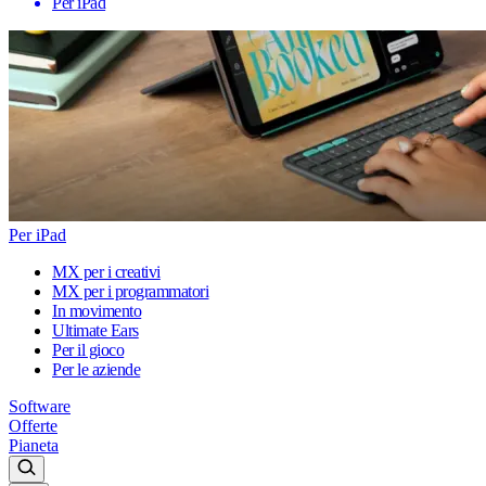
Per iPad
Per iPad
MX per i creativi
MX per i programmatori
In movimento
Ultimate Ears
Per il gioco
Per le aziende
Software
Offerte
Pianeta