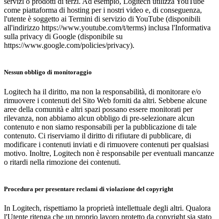
servizi o prodotti di terzi. Ad esempio, Logitech utilizza YouTube
come piattaforma di hosting per i nostri video e, di conseguenza,
l'utente è soggetto ai Termini di servizio di YouTube (disponibili
all'indirizzo https://www.youtube.com/t/terms) inclusa l'Informativa
sulla privacy di Google (disponibile su
https://www.google.com/policies/privacy).
Nessun obbligo di monitoraggio
Logitech ha il diritto, ma non la responsabilità, di monitorare e/o
rimuovere i contenuti del Sito Web forniti da altri. Sebbene alcune
aree della comunità e altri spazi possano essere monitorati per
rilevanza, non abbiamo alcun obbligo di pre-selezionare alcun
contenuto e non siamo responsabili per la pubblicazione di tale
contenuto. Ci riserviamo il diritto di rifiutare di pubblicare, di
modificare i contenuti inviati e di rimuovere contenuti per qualsiasi
motivo. Inoltre, Logitech non è responsabile per eventuali mancanze
o ritardi nella rimozione dei contenuti.
Procedura per presentare reclami di violazione del copyright
In Logitech, rispettiamo la proprietà intellettuale degli altri. Qualora
l'Utente ritenga che un proprio lavoro protetto da copyright sia stato