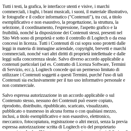
Tutti i testi, la grafica, le interfacce utenti e visive, i marchi
commerciali, i loghi, i brani musicali, i suoni, il materiale illustrativo,
le fotografie e il codice informatico ("Contenuti"), tra cui, a titolo
esemplificativo e non esaustivo, la progettazione, la struttura, la
selezione, il coordinamento, l'espressione, l'aspetto grafico e la
fruibilità, nonché la disposizione dei Contenuti stessi, presenti nel
Sito Web sono di proprietà e sotto il controllo di Logitech o da essa
concessi in licenza. Tutti i Contenuti di cui sopra sono protetti dalle
leggi in materia di immagine aziendale, copyright, brevetti e marchi
commerciali, nonché vari altri diritti di proprietà intellettuale e dalle
leggi sulla concorrenza sleale. Salvo diverso accordo applicabile a
contenuti particolari (ad es. Contratto di Licenza Software, Termini
di Servizio, ecc.), Logitech concede qui un permesso limitato di
utilizzare i Contenuti soggetti a questi Termini, purché l'uso di tali
Contenuti sia esclusivamente per il tuo uso informativo personale e
non commerciale.
Salvo espressa autorizzazione in un accordo applicabile o sul
Contenuto stesso, nessuno dei Contenuti può essere copiato,
riprodotto, distribuito, ripubblicato, scaricato, visualizzato,
pubblicato o trasmesso in alcuna forma o con qualsiasi mezzo,
inclusi, a titolo esemplificativo e non esaustivo, elettronico,
meccanico, fotocopiatura, registrazione o altri mezzi, senza la previa
espressa autorizzazione scritta di Logitech e/o del proprietario