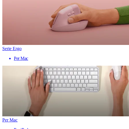
Serie Ergo
Per Mac
Per Mac