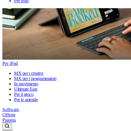
Per iPad
Per iPad
MX per i creativi
MX per i programmatori
In movimento
Ultimate Ears
Per il gioco
Per le aziende
Software
Offerte
Pianeta