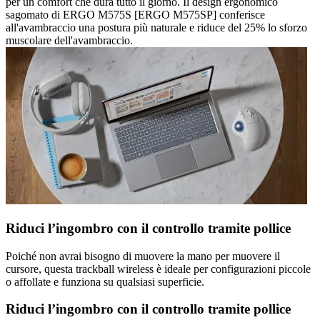
per un comfort che dura tutto il giorno. Il design ergonomico
sagomato di ERGO M575S [ERGO M575SP] conferisce
all'avambraccio una postura più naturale e riduce del 25% lo sforzo
muscolare dell'avambraccio.
Riduci l’ingombro con il controllo tramite pollice
Poiché non avrai bisogno di muovere la mano per muovere il
cursore, questa trackball wireless è ideale per configurazioni piccole
o affollate e funziona su qualsiasi superficie.
Riduci l’ingombro con il controllo tramite pollice