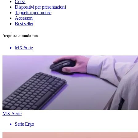
Corsa
Dispositivi per presentazioni
Tappetini per mouse
Accessori
Best seller
Acquista a modo tuo
MX Serie
MX Serie
Serie Ergo