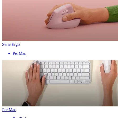
Serie Ergo
Per Mac
Per Mac