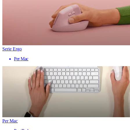
Serie Ergo
Per Mac
Per Mac