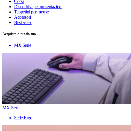
Corsa
Dispositivi per presentazioni
Tappetini per mouse
Accessori
Best seller
Acquista a modo tuo
MX Serie
MX Serie
Serie Ergo