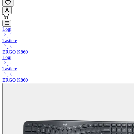
Logi
Tastiere
ERGO K860
Logi
Tastiere
ERGO K860