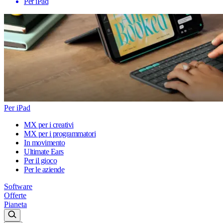
Per iPad
Per iPad
MX per i creativi
MX per i programmatori
In movimento
Ultimate Ears
Per il gioco
Per le aziende
Software
Offerte
Pianeta