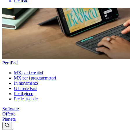
Per iPad
Per iPad
MX per i creativi
MX per i programmatori
In movimento
Ultimate Ears
Per il gioco
Per le aziende
Software
Offerte
Pianeta