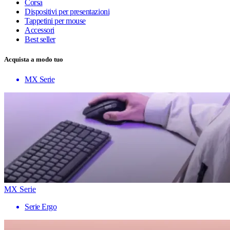
Corsa
Dispositivi per presentazioni
Tappetini per mouse
Accessori
Best seller
Acquista a modo tuo
MX Serie
MX Serie
Serie Ergo