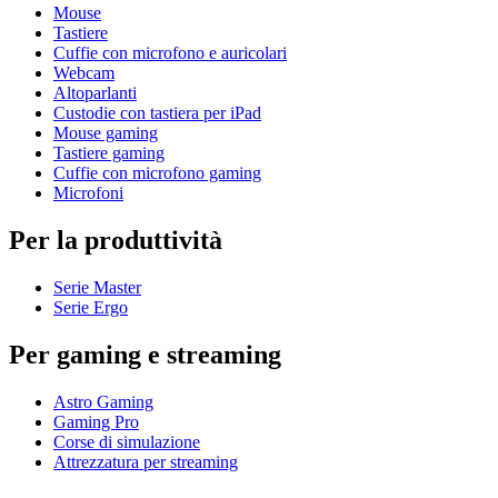
Mouse
Tastiere
Cuffie con microfono e auricolari
Webcam
Altoparlanti
Custodie con tastiera per iPad
Mouse gaming
Tastiere gaming
Cuffie con microfono gaming
Microfoni
Per la produttività
Serie Master
Serie Ergo
Per gaming e streaming
Astro Gaming
Gaming Pro
Corse di simulazione
Attrezzatura per streaming