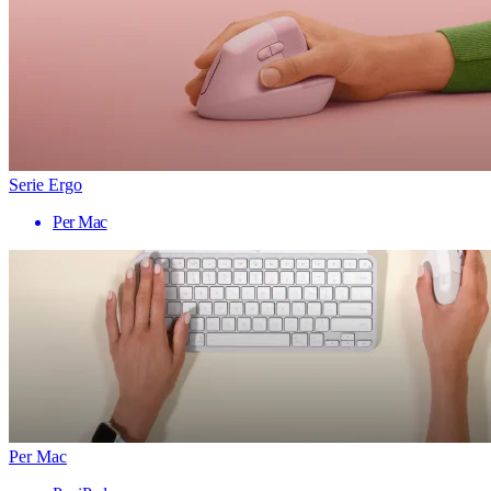
Serie Ergo
Per Mac
Per Mac