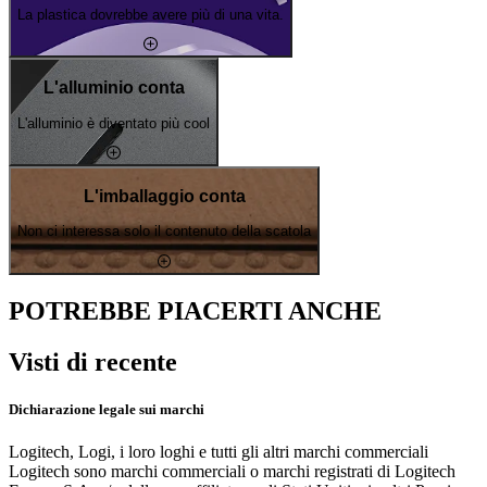
La plastica dovrebbe avere più di una vita.
L'alluminio conta
L'alluminio è diventato più cool
L'imballaggio conta
Non ci interessa solo il contenuto della scatola
POTREBBE PIACERTI ANCHE
Visti di recente
Dichiarazione legale sui marchi
Logitech, Logi, i loro loghi e tutti gli altri marchi commerciali
Logitech sono marchi commerciali o marchi registrati di Logitech