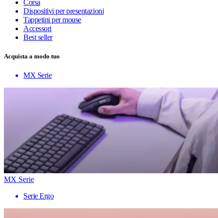
Corsa
Dispositivi per presentazioni
Tappetini per mouse
Accessori
Best seller
Acquista a modo tuo
MX Serie
MX Serie
Serie Ergo