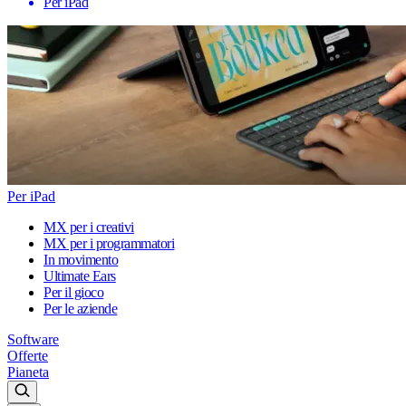
Per iPad
Per iPad
MX per i creativi
MX per i programmatori
In movimento
Ultimate Ears
Per il gioco
Per le aziende
Software
Offerte
Pianeta