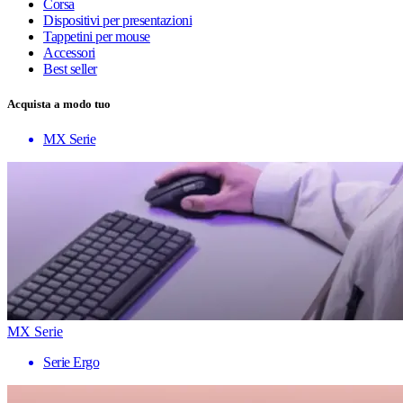
Corsa
Dispositivi per presentazioni
Tappetini per mouse
Accessori
Best seller
Acquista a modo tuo
MX Serie
MX Serie
Serie Ergo