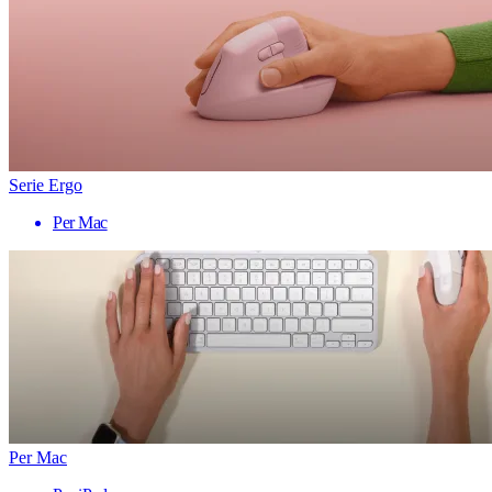
Serie Ergo
Per Mac
Per Mac