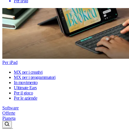
Per iPad
Per iPad
MX per i creativi
MX per i programmatori
In movimento
Ultimate Ears
Per il gioco
Per le aziende
Software
Offerte
Pianeta