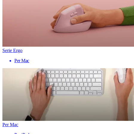
Serie Ergo
Per Mac
Per Mac