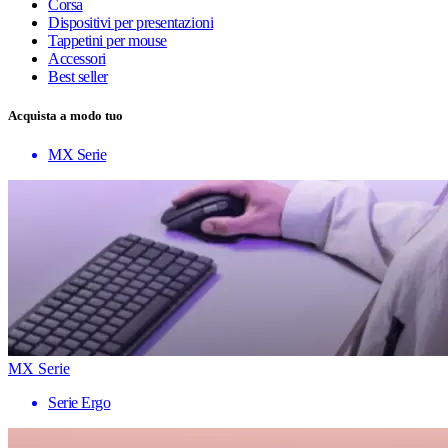
Corsa
Dispositivi per presentazioni
Tappetini per mouse
Accessori
Best seller
Acquista a modo tuo
MX Serie
MX Serie
Serie Ergo