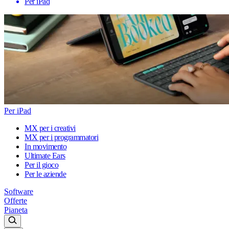
Per iPad
Per iPad
MX per i creativi
MX per i programmatori
In movimento
Ultimate Ears
Per il gioco
Per le aziende
Software
Offerte
Pianeta