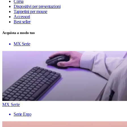
Corsa
Dispositivi per presentazioni
Tappetini per mouse
Accessori
Best seller
Acquista a modo tuo
MX Serie
MX Serie
Serie Ergo