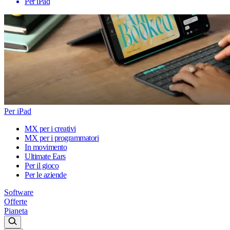
Per iPad
Per iPad
MX per i creativi
MX per i programmatori
In movimento
Ultimate Ears
Per il gioco
Per le aziende
Software
Offerte
Pianeta