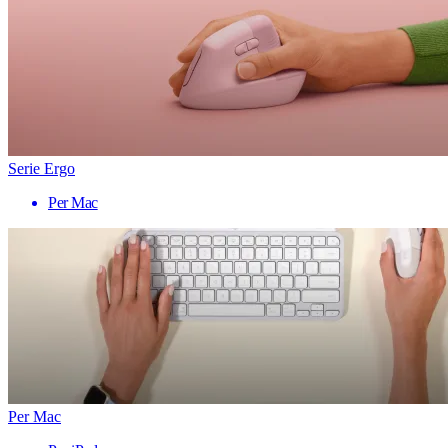
Serie Ergo
Per Mac
Per Mac