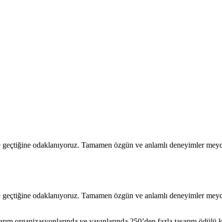
eşime geçtiğine odaklanıyoruz. Tamamen özgün ve anlamlı deneyimler mey
eşime geçtiğine odaklanıyoruz. Tamamen özgün ve anlamlı deneyimler mey
arım organizasyonlarında ve yayınlarında 250’den fazla tasarım ödülü 