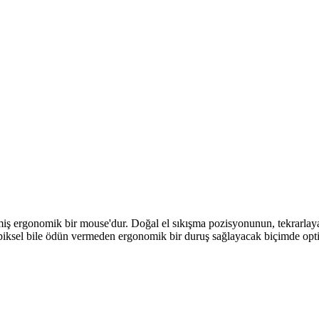
miş ergonomik bir mouse'dur. Doğal el sıkışma pozisyonunun, tekrarlayan
r piksel bile ödün vermeden ergonomik bir duruş sağlayacak biçimde opti