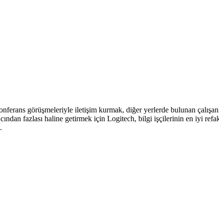
ferans görüşmeleriyle iletişim kurmak, diğer yerlerde bulunan çalışanl
ndan fazlası haline getirmek için Logitech, bilgi işçilerinin en iyi refa
.