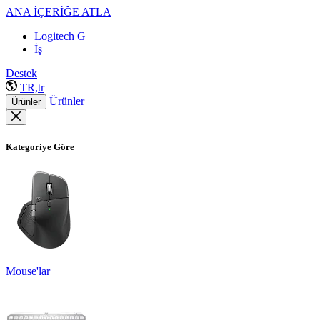
ANA İÇERİĞE ATLA
Logitech G
İş
Destek
TR,tr
Ürünler
Ürünler
Kategoriye Göre
Mouse'lar