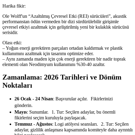
Harika fikir:
Ole Wolff'un “Azaltılmış Çevresel Etki (REI) sürücüleri”, akustik
performanstan ödün vermeden bir dizi sürdürülebilir girişimle
çevresel etkiyi azaltmak için geliştirilmiş yeni bir kulaklık sürücüsü
serisidir.
Olası etki:
– Yoğun enerji gerektiren parçaları ortadan kaldırmak ve plastik
kullanımını azaltmak için tasarımı optimize eder.
– Aynı zamanda maden için çok enerji gerektiren bir nadir toprak
elementi olan Neodimyum kullanımını %30-40 azaltır.
Zamanlama: 2026 Tarihleri ve Dönüm
Noktaları
26 Ocak - 24 Nisan
: Başvurular açılır. Fikirlerinizi
gönderin.
Mayıs
: Sunumlar. 1. Tur: Seçilen adaylar, bu önemli
fikirlerini seçim kuruluyla paylaşacak.
Temmuz - Ağustos
: Logi atölyesi seansları. 2. Tur: Seçilen
adaylar, gizlilik anlaşması kapsamında komiteyle daha ayrıntılı