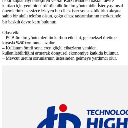
bakır kaplamayı birleştiren ve Saf Katkı Maddeli baskılı devre
kartları için yeni bir sürdürülebilir üretim yöntemidir. İster yaşamsal
önemlerinizi sessizce izleyen bir cihaz ister sonsuz bildirim akışına
sahip bir akıllı telefon olsun, çoğu cihaz tasarımlarının merkezinde
bir baskılı devre kartı bulunur.
Olası etki:
– PCB üretim yöntemlerinin karbon etkisini, geleneksel üretime
kıyasla %50+oranında azaltır.
– Kullanım ömrü sona eren güçlü cihazların yeniden
kullanılabilirliğini artırarak döngüsel ekonomiye katkıda bulunur.
– Mevcut üretim sorunlarının üstesinden gelmeye yardımcı olur.