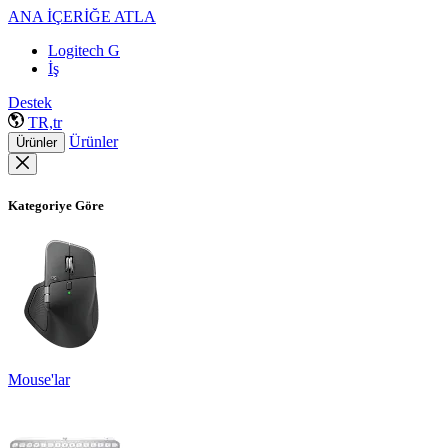
ANA İÇERİĞE ATLA
Logitech G
İş
Destek
TR,tr
Ürünler
Ürünler
Kategoriye Göre
Mouse'lar