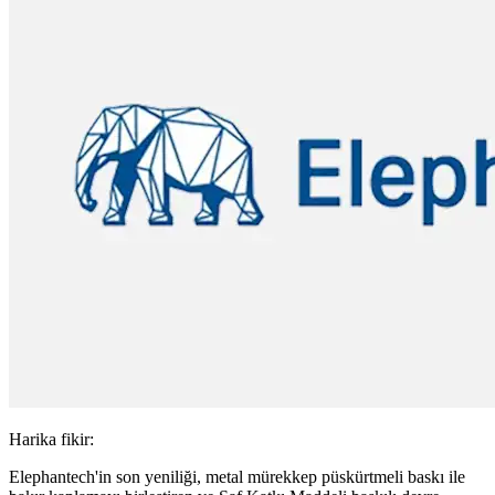
Harika fikir:
Elephantech'in son yeniliği, metal mürekkep püskürtmeli baskı ile