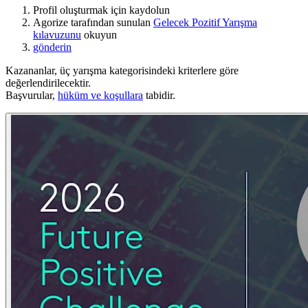
Profil oluşturmak için kaydolun
Agorize tarafından sunulan
Gelecek Pozitif Yarışma
kılavuzunu
okuyun
gönderin
Kazananlar, üç yarışma kategorisindeki kriterlere göre
değerlendirilecektir.
Başvurular,
hüküm ve koşullara
tabidir.