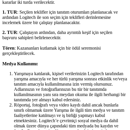
kararlar iki turda verilecektir.
1. TUR
: Seçilen teklifler için tanıtım oturumları planlanacak ve
ardından Logitech ile son seçim için teklifleri derinlemesine
incelemek üzere bir çalıştay planlanacaktır.
2. TUR
: Çalıştayın ardından, daha ayrıntılı keşif için seçilen
başvuru sahipleri belirlenecektir.
Tören
: Kazananları kutlamak için bir ödül seremonisi
gerçekleştirilecek.
Medya Kullanımı:
Yarışmaya katılarak, kişisel verilerinizin Logitech tarafından
yarışma amacıyla ve her türlü yarışma sonrası etkinlik ve/veya
tanıtım amacıyla kullanılmasına izin vermiş olursunuz.
Adlarınızın ve fotoğraflarınızın bu tür bir tanıtımda
kullanılmasının yanı sıra meydan okuma ile ilgili herhangi bir
tanıtımda yer almayı kabul edersiniz.
Röportaj, fotoğrafı veya video kaydı dahil ancak bunlarla
sınırlı olmamak üzere Yarışma ile ilgili tüm medya ve tanıtım
faaliyetlerine katılmayı ve iş birliği yapmayı kabul
etmektesiniz. Logitech’e çevrimiçi sosyal medya da dahil
olmak üzere dünya çapındaki tüm medyada bu kaydın ve