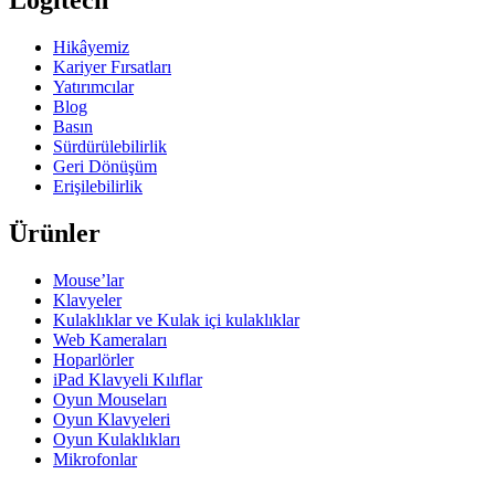
Logitech
Hikâyemiz
Kariyer Fırsatları
Yatırımcılar
Blog
Basın
Sürdürülebilirlik
Geri Dönüşüm
Erişilebilirlik
Ürünler
Mouse’lar
Klavyeler
Kulaklıklar ve Kulak içi kulaklıklar
Web Kameraları
Hoparlörler
iPad Klavyeli Kılıflar
Oyun Mouseları
Oyun Klavyeleri
Oyun Kulaklıkları
Mikrofonlar