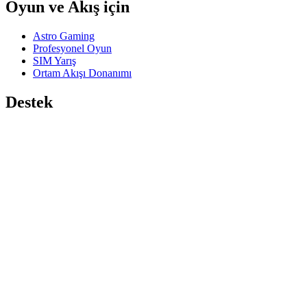
Oyun ve Akış için
Astro Gaming
Profesyonel Oyun
SIM Yarış
Ortam Akışı Donanımı
Destek
Bireysel Destek
Oyun Desteği
İşletme ve Eğitim Desteği
Bize ulaşın
Yazılım
Oyun ve Yayın için GHub
Performans için Options+
Logitech
Ürünler