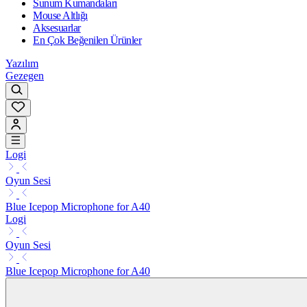
Sunum Kumandaları
Mouse Altlığı
Aksesuarlar
En Çok Beğenilen Ürünler
Yazılım
Gezegen
Logi
Oyun Sesi
Blue Icepop Microphone for A40
Logi
Oyun Sesi
Blue Icepop Microphone for A40