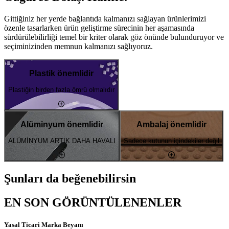
Gittiğiniz her yerde bağlantıda kalmanızı sağlayan ürünlerimizi
özenle tasarlarken ürün geliştirme sürecinin her aşamasında
sürdürülebilirliği temel bir kriter olarak göz önünde bulunduruyor ve
seçiminizinden memnun kalmanızı sağlıyoruz.
Plastik önemlidir
Plastiğin birden fazla ömrü olmalıdır
Alüminyum önemlidir
Ambalaj önemlidir
ALÜMİNYUM ARTIK DAHA HAVALI
Sadece kutunun içindekiler değil
Şunları da beğenebilirsin
EN SON GÖRÜNTÜLENENLER
Yasal Ticari Marka Beyanı