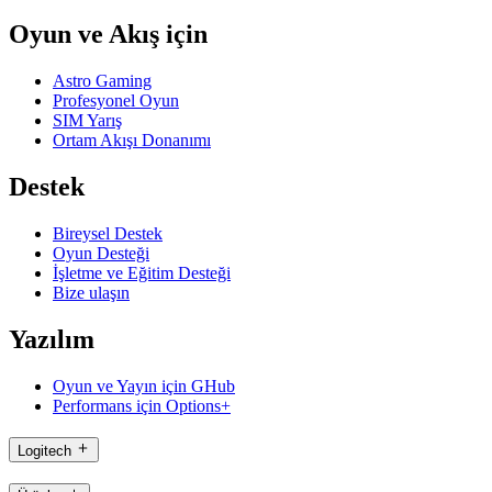
Oyun ve Akış için
Astro Gaming
Profesyonel Oyun
SIM Yarış
Ortam Akışı Donanımı
Destek
Bireysel Destek
Oyun Desteği
İşletme ve Eğitim Desteği
Bize ulaşın
Yazılım
Oyun ve Yayın için GHub
Performans için Options+
Logitech