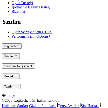
Oyun Desteği
İşletme ve Eğitim Desteği
Bize ulaşın
Yazılım
Oyun ve Yayın için GHub
Performans için Options+
Logitech
Ürünler
Oyun ve Akış için
Destek
Yazılım
TR,tr
©2026 Logitech. Tüm hakları saklıdır
Kullanım Şartları
Gizlilik Politikası.
Çerez Ayarları
Site Haritası