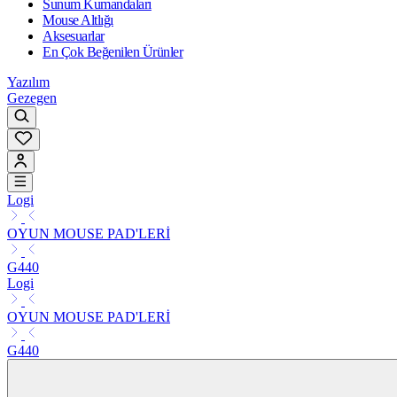
Sunum Kumandaları
Mouse Altlığı
Aksesuarlar
En Çok Beğenilen Ürünler
Yazılım
Gezegen
Logi
OYUN MOUSE PAD'LERİ
G440
Logi
OYUN MOUSE PAD'LERİ
G440