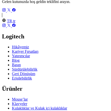
Gelen kutunuzda hoş geldin teklifini arayın.
TR,tr
Logitech
Hikâyemiz
Kariyer Fırsatları
Yatırımcılar
Blog
Basın
Sürdürülebilirlik
Geri Dönüşüm
Erişilebilirlik
Ürünler
Mouse’lar
Klavyeler
Kulaklıklar ve Kulak içi kulaklıklar