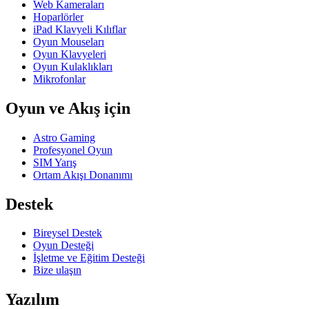
Web Kameraları
Hoparlörler
iPad Klavyeli Kılıflar
Oyun Mouseları
Oyun Klavyeleri
Oyun Kulaklıkları
Mikrofonlar
Oyun ve Akış için
Astro Gaming
Profesyonel Oyun
SIM Yarış
Ortam Akışı Donanımı
Destek
Bireysel Destek
Oyun Desteği
İşletme ve Eğitim Desteği
Bize ulaşın
Yazılım