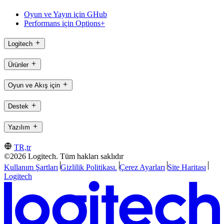
Oyun ve Yayın için GHub
Performans için Options+
Logitech
Ürünler
Oyun ve Akış için
Destek
Yazılım
TR,tr
©2026 Logitech. Tüm hakları saklıdır
Kullanım Şartları
Gizlilik Politikası.
Çerez Ayarları
Site Haritası
Logitech