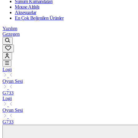
Sunum Kumandaları
Mouse Altlığı
Aksesuarlar
En Çok Beğenilen Ürünler
Yazılım
Gezegen
Logi
Oyun Sesi
G733
Logi
Oyun Sesi
G733