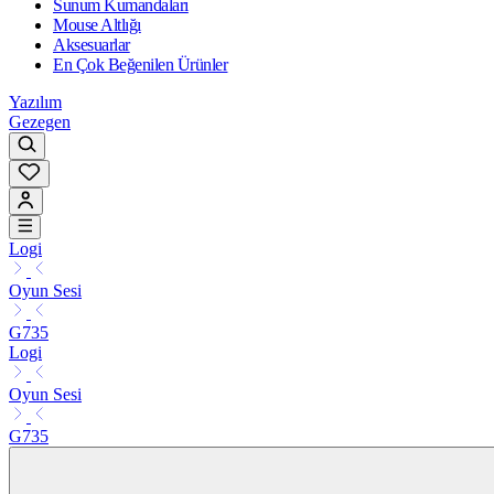
Sunum Kumandaları
Mouse Altlığı
Aksesuarlar
En Çok Beğenilen Ürünler
Yazılım
Gezegen
Logi
Oyun Sesi
G735
Logi
Oyun Sesi
G735