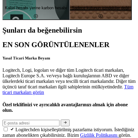
Kalori hesabı yerine karbon hesabı
Sadece kutunun içindekiler değil
Şunları da beğenebilirsin
EN SON GÖRÜNTÜLENENLER
Yasal Ticari Marka Beyanı
Logitech, Logi, logoları ve diğer tüm Logitech ticari markaları,
Logitech Europe S.A. ve/veya bağlı kuruluşlarının ABD ve diğer
ülkelerdeki ticari markaları veya tescilli ticari markalarıdır. Diğer tüm
üçüncü taraf ticari markaları ilgili sahiplerinin mülkiyetindedir.
Tüm
ticari markaları görün
Özel teklifinizi ve ayrıcalıklı avantajlarınızı almak için abone
olun.
Logitechden kişiselleştirilmiş pazarlama istiyorum. İstediğiniz
zaman abonelikten çıkabilirsiniz. Bizim
Gizlilik Politikasını
görün.