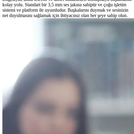
kolay yolu. Standart bir 3,5 mm ses jakına sahiptir ve çoğu işletim
sistemi ve platform ile uyumludur. Başkalarını duymak ve sesinizin
net duyulmasını sağlamak için ihtiyacınız olan her şeye sahip olun.