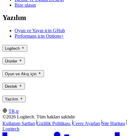
Bize ulaşın
Yazılım
Oyun ve Yayın için GHub
Performans için Options+
Logitech
Ürünler
Oyun ve Akış için
Destek
Yazılım
TR,tr
©2026 Logitech. Tüm hakları saklıdır
Kullanım Şartları
Gizlilik Politikası.
Çerez Ayarları
Site Haritası
Logitech