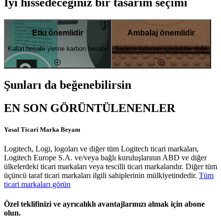
İyi hissedeceğiniz bir tasarım seçimi
Etki önemlidir
Ambalaj önemlidir
Kalori hesabı yerine karbon hesabı
Sadece kutunun içindekiler değil
Şunları da beğenebilirsin
EN SON GÖRÜNTÜLENENLER
Yasal Ticari Marka Beyanı
Logitech, Logi, logoları ve diğer tüm Logitech ticari markaları,
Logitech Europe S.A. ve/veya bağlı kuruluşlarının ABD ve diğer
ülkelerdeki ticari markaları veya tescilli ticari markalarıdır. Diğer tüm
üçüncü taraf ticari markaları ilgili sahiplerinin mülkiyetindedir.
Tüm
ticari markaları görün
Özel teklifinizi ve ayrıcalıklı avantajlarınızı almak için abone
olun.