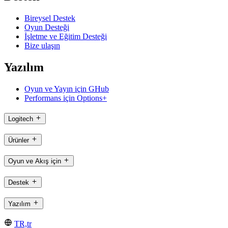
Bireysel Destek
Oyun Desteği
İşletme ve Eğitim Desteği
Bize ulaşın
Yazılım
Oyun ve Yayın için GHub
Performans için Options+
Logitech
Ürünler
Oyun ve Akış için
Destek
Yazılım
TR,tr