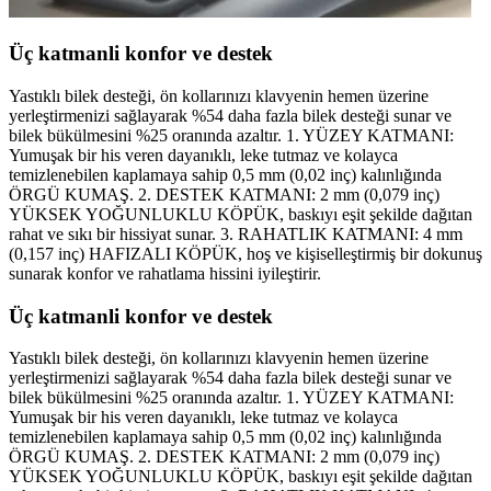
Üç katmanli konfor ve destek
Yastıklı bilek desteği, ön kollarınızı klavyenin hemen üzerine
yerleştirmenizi sağlayarak %54 daha fazla bilek desteği sunar ve
bilek bükülmesini %25 oranında azaltır. 1. YÜZEY KATMANI:
Yumuşak bir his veren dayanıklı, leke tutmaz ve kolayca
temizlenebilen kaplamaya sahip 0,5 mm (0,02 inç) kalınlığında
ÖRGÜ KUMAŞ. 2. DESTEK KATMANI: 2 mm (0,079 inç)
YÜKSEK YOĞUNLUKLU KÖPÜK, baskıyı eşit şekilde dağıtan
rahat ve sıkı bir hissiyat sunar. 3. RAHATLIK KATMANI: 4 mm
(0,157 inç) HAFIZALI KÖPÜK, hoş ve kişiselleştirmiş bir dokunuş
sunarak konfor ve rahatlama hissini iyileştirir.
Üç katmanli konfor ve destek
Yastıklı bilek desteği, ön kollarınızı klavyenin hemen üzerine
yerleştirmenizi sağlayarak %54 daha fazla bilek desteği sunar ve
bilek bükülmesini %25 oranında azaltır. 1. YÜZEY KATMANI:
Yumuşak bir his veren dayanıklı, leke tutmaz ve kolayca
temizlenebilen kaplamaya sahip 0,5 mm (0,02 inç) kalınlığında
ÖRGÜ KUMAŞ. 2. DESTEK KATMANI: 2 mm (0,079 inç)
YÜKSEK YOĞUNLUKLU KÖPÜK, baskıyı eşit şekilde dağıtan