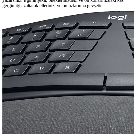
yazarsınız. Eğimli şekli, bileklerinizdeki ve ön kollarınızdaki kas
gerginliği azaltarak ellerinizi ve omuzlarınızı gevşetir.