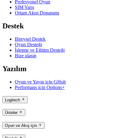
Profesyonel Oyun
SIM Yarış
Ortam Akışı Donanımı
Destek
Bireysel Destek
Oyun Desteği
İşletme ve Eğitim Desteği
Bize ulaşın
Yazılım
Oyun ve Yayın için GHub
Performans için Options+
Logitech
Ürünler
Oyun ve Akış için