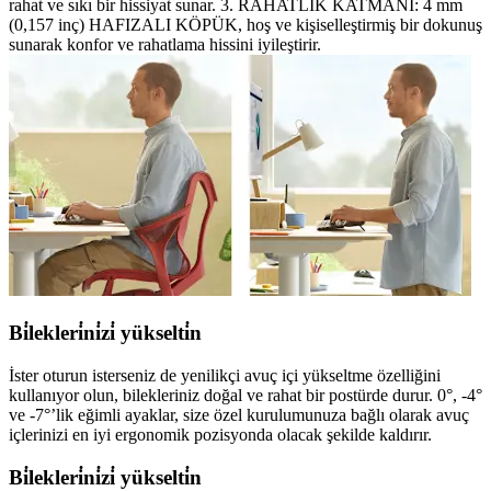
rahat ve sıkı bir hissiyat sunar. 3. RAHATLIK KATMANI: 4 mm
(0,157 inç) HAFIZALI KÖPÜK, hoş ve kişiselleştirmiş bir dokunuş
sunarak konfor ve rahatlama hissini iyileştirir.
Bi̇lekleri̇ni̇zi̇ yükselti̇n
İster oturun isterseniz de yenilikçi avuç içi yükseltme özelliğini
kullanıyor olun, bilekleriniz doğal ve rahat bir postürde durur. 0°, -4°
ve -7°’lik eğimli ayaklar, size özel kurulumunuza bağlı olarak avuç
içlerinizi en iyi ergonomik pozisyonda olacak şekilde kaldırır.
Bi̇lekleri̇ni̇zi̇ yükselti̇n