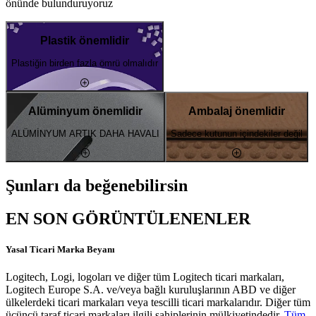
önünde bulunduruyoruz
Plastik önemlidir
Plastiğin birden fazla ömrü olmalıdır
Alüminyum önemlidir
Ambalaj önemlidir
ALÜMİNYUM ARTIK DAHA HAVALI
Sadece kutunun içindekiler değil
Şunları da beğenebilirsin
EN SON GÖRÜNTÜLENENLER
Yasal Ticari Marka Beyanı
Logitech, Logi, logoları ve diğer tüm Logitech ticari markaları,
Logitech Europe S.A. ve/veya bağlı kuruluşlarının ABD ve diğer
ülkelerdeki ticari markaları veya tescilli ticari markalarıdır. Diğer tüm
üçüncü taraf ticari markaları ilgili sahiplerinin mülkiyetindedir.
Tüm