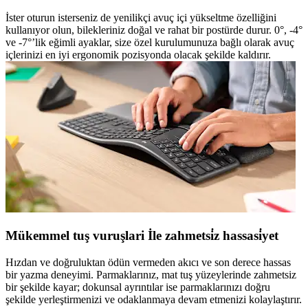
İster oturun isterseniz de yenilikçi avuç içi yükseltme özelliğini
kullanıyor olun, bilekleriniz doğal ve rahat bir postürde durur. 0°, -4°
ve -7°’lik eğimli ayaklar, size özel kurulumunuza bağlı olarak avuç
içlerinizi en iyi ergonomik pozisyonda olacak şekilde kaldırır.
Mükemmel tuş vuruşlari İle zahmetsi̇z hassasi̇yet
Hızdan ve doğruluktan ödün vermeden akıcı ve son derece hassas
bir yazma deneyimi. Parmaklarınız, mat tuş yüzeylerinde zahmetsiz
bir şekilde kayar; dokunsal ayrıntılar ise parmaklarınızı doğru
şekilde yerleştirmenizi ve odaklanmaya devam etmenizi kolaylaştırır.