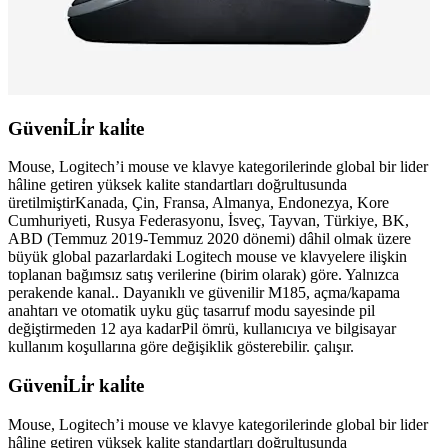
Güveni̇Li̇r kali̇te
Mouse, Logitech’i mouse ve klavye kategorilerinde global bir lider
hâline getiren yüksek kalite standartları doğrultusunda
üretilmiştirKanada, Çin, Fransa, Almanya, Endonezya, Kore
Cumhuriyeti, Rusya Federasyonu, İsveç, Tayvan, Türkiye, BK,
ABD (Temmuz 2019-Temmuz 2020 dönemi) dâhil olmak üzere
büyük global pazarlardaki Logitech mouse ve klavyelere ilişkin
toplanan bağımsız satış verilerine (birim olarak) göre. Yalnızca
perakende kanal.. Dayanıklı ve güvenilir M185, açma/kapama
anahtarı ve otomatik uyku güç tasarruf modu sayesinde pil
değiştirmeden 12 aya kadarPil ömrü, kullanıcıya ve bilgisayar
kullanım koşullarına göre değişiklik gösterebilir. çalışır.
Güveni̇Li̇r kali̇te
Mouse, Logitech’i mouse ve klavye kategorilerinde global bir lider
hâline getiren yüksek kalite standartları doğrultusunda