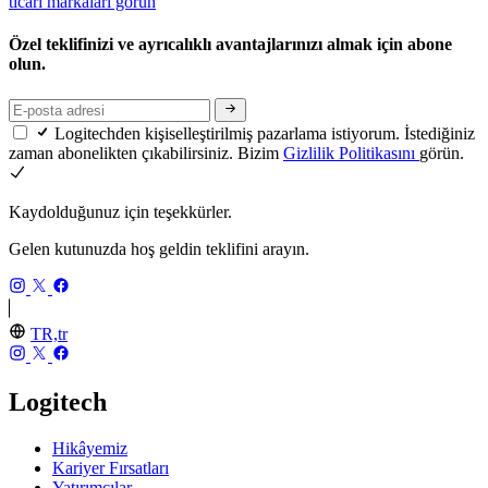
ticari markaları görün
Özel teklifinizi ve ayrıcalıklı avantajlarınızı almak için abone
olun.
Logitechden kişiselleştirilmiş pazarlama istiyorum. İstediğiniz
zaman abonelikten çıkabilirsiniz. Bizim
Gizlilik Politikasını
görün.
Kaydolduğunuz için teşekkürler.
Gelen kutunuzda hoş geldin teklifini arayın.
TR,tr
Logitech
Hikâyemiz
Kariyer Fırsatları
Yatırımcılar