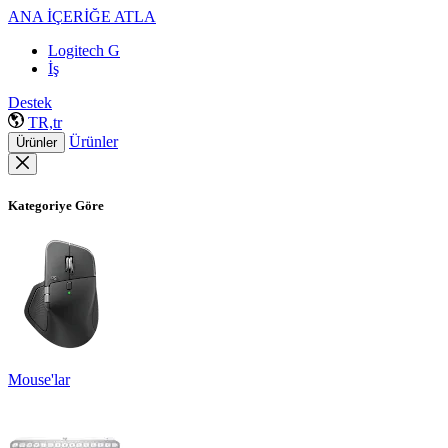
ANA İÇERİĞE ATLA
Logitech G
İş
Destek
TR,tr
Ürünler
Ürünler
Kategoriye Göre
Mouse'lar