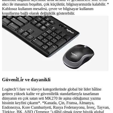
alıcı ile masanızı boşaltın, çok küçüktür, bilgisayarınızda kalabilir. *
Kablosuz kullanım mesafesi, çevre ve bilgisayar kullanım
koşullarına bağlı olarak değişiklik gösterebilir.
Güveni̇Li̇r ve dayanikli
Logitech’i fare ve klavye kategorilerinde global bir lider hâline
getiren yüksek kalite ve güvenilirlik standartlarıyla tasarlanan
dünyanın en çok satan seti MK270 ile aşina olduğunuz yazma
hissinin keyfini çıkarın*. *Kanada, Çin, Fransa, Almanya,
Endonezya, Kore Cumhuriyeti, Rusya Federasyonu, İsveç, Tayvan,
Türkiye, BK, ABD (Temmuz ’) dâhil olmak üzere büyük global