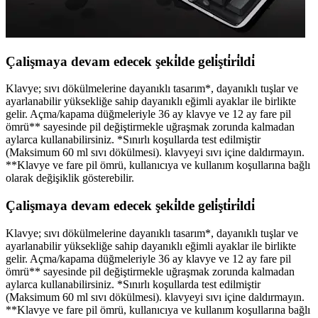
Çalişmaya devam edecek şeki̇lde geli̇şti̇ri̇ldi̇
Klavye; sıvı dökülmelerine dayanıklı tasarım*, dayanıklı tuşlar ve
ayarlanabilir yüksekliğe sahip dayanıklı eğimli ayaklar ile birlikte
gelir. Açma/kapama düğmeleriyle 36 ay klavye ve 12 ay fare pil
ömrü** sayesinde pil değiştirmekle uğraşmak zorunda kalmadan
aylarca kullanabilirsiniz. *Sınırlı koşullarda test edilmiştir
(Maksimum 60 ml sıvı dökülmesi). klavyeyi sıvı içine daldırmayın.
**Klavye ve fare pil ömrü, kullanıcıya ve kullanım koşullarına bağlı
olarak değişiklik gösterebilir.
Çalişmaya devam edecek şeki̇lde geli̇şti̇ri̇ldi̇
Klavye; sıvı dökülmelerine dayanıklı tasarım*, dayanıklı tuşlar ve
ayarlanabilir yüksekliğe sahip dayanıklı eğimli ayaklar ile birlikte
gelir. Açma/kapama düğmeleriyle 36 ay klavye ve 12 ay fare pil
ömrü** sayesinde pil değiştirmekle uğraşmak zorunda kalmadan
aylarca kullanabilirsiniz. *Sınırlı koşullarda test edilmiştir
(Maksimum 60 ml sıvı dökülmesi). klavyeyi sıvı içine daldırmayın.
**Klavye ve fare pil ömrü, kullanıcıya ve kullanım koşullarına bağlı