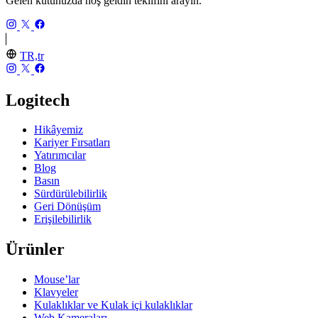
Gelen kutunuzda hoş geldin teklifini arayın.
TR,tr
Logitech
Hikâyemiz
Kariyer Fırsatları
Yatırımcılar
Blog
Basın
Sürdürülebilirlik
Geri Dönüşüm
Erişilebilirlik
Ürünler
Mouse’lar
Klavyeler
Kulaklıklar ve Kulak içi kulaklıklar
Web Kameraları