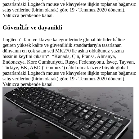
pazarlardaki Logitech mouse ve klavyelere ilişkin toplanan bağımsız
satış verilerine (birim olarak) göre 19 - Temmuz 2020 dönemi).
Yalnızca perakende kanal.
Güveni̇Li̇r ve dayanikli
Logitech’i fare ve klavye kategorilerinde global bir lider hâline
getiren yüksek kalite ve güvenilirlik standartlarıyla tasarlanan
dünyanın en çok satan seti MK270 ile aşina olduğunuz yazma
hissinin keyfini çıkarın*. *Kanada, Çin, Fransa, Almanya,
Endonezya, Kore Cumhuriyeti, Rusya Federasyonu, İsveç, Tayvan,
Türkiye, BK, ABD (Temmuz ’) dâhil olmak üzere büyük global
pazarlardaki Logitech mouse ve klavyelere ilişkin toplanan bağımsız
satış verilerine (birim olarak) göre 19 - Temmuz 2020 dönemi).
Yalnızca perakende kanal.