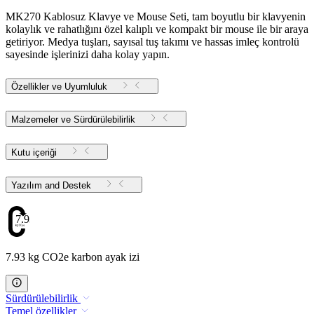
MK270 Kablosuz Klavye ve Mouse Seti, tam boyutlu bir klavyenin
kolaylık ve rahatlığını özel kalıplı ve kompakt bir mouse ile bir araya
getiriyor. Medya tuşları, sayısal tuş takımı ve hassas imleç kontrolü
sayesinde işlerinizi daha kolay yapın.
Özellikler ve Uyumluluk
Malzemeler ve Sürdürülebilirlik
Kutu içeriği
Yazılım and Destek
7.93
7.93 kg CO2e karbon ayak izi
Sürdürülebilirlik
Temel özellikler