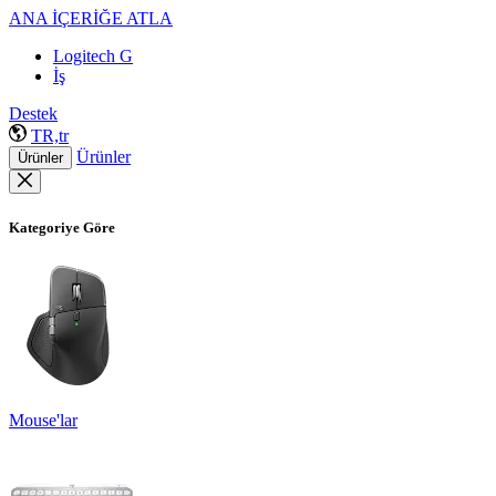
ANA İÇERİĞE ATLA
Logitech G
İş
Destek
TR,tr
Ürünler
Ürünler
Kategoriye Göre
Mouse'lar