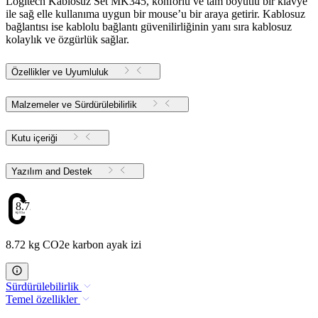
Logitech Kablosuz Set MK345, konforlu ve tam boyutlu bir klavye
ile sağ elle kullanıma uygun bir mouse’u bir araya getirir. Kablosuz
bağlantısı ise kablolu bağlantı güvenilirliğinin yanı sıra kablosuz
kolaylık ve özgürlük sağlar.
Özellikler ve Uyumluluk
Malzemeler ve Sürdürülebilirlik
Kutu içeriği
Yazılım and Destek
8.72
8.72 kg CO2e karbon ayak izi
Sürdürülebilirlik
Temel özellikler