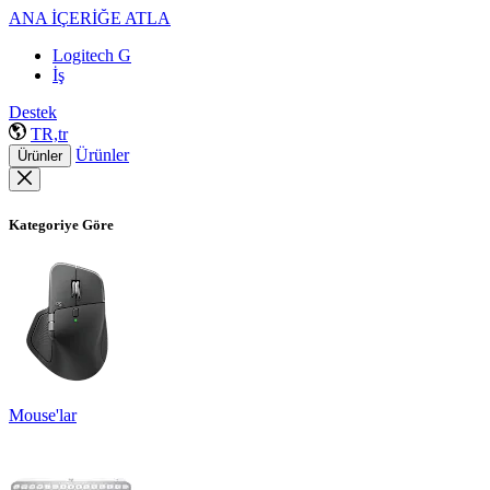
ANA İÇERİĞE ATLA
Logitech G
İş
Destek
TR,tr
Ürünler
Ürünler
Kategoriye Göre
Mouse'lar