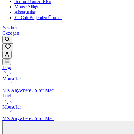
Sunum Kumandaları
Mouse Altlığı
Aksesuarlar
En Çok Beğenilen Ürünler
Yazılım
Gezegen
Logi
Mouse'lar
MX Anywhere 3S for Mac
Logi
Mouse'lar
MX Anywhere 3S for Mac