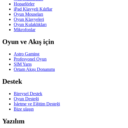
Hoparlörler
iPad Klavyeli Kılıflar
Oyun Mouseları
Oyun Klavyeleri
Oyun Kulaklıkları
Mikrofonlar
Oyun ve Akış için
Astro Gaming
Profesyonel Oyun
SIM Yarış
Ortam Akışı Donanımı
Destek
Bireysel Destek
Oyun Desteği
İşletme ve Eğitim Desteği
Bize ulaşın
Yazılım