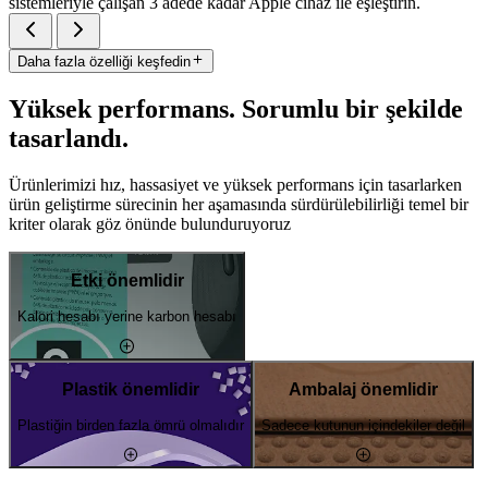
sistemleriyle çalışan 3 adede kadar Apple cihaz ile eşleştirin.
Daha fazla özelliği keşfedin
Yüksek performans. Sorumlu bir şekilde
tasarlandı.
Ürünlerimizi hız, hassasiyet ve yüksek performans için tasarlarken
ürün geliştirme sürecinin her aşamasında sürdürülebilirliği temel bir
kriter olarak göz önünde bulunduruyoruz
Etki önemlidir
Kalori hesabı yerine karbon hesabı
Plastik önemlidir
Ambalaj önemlidir
Plastiğin birden fazla ömrü olmalıdır
Sadece kutunun içindekiler değil