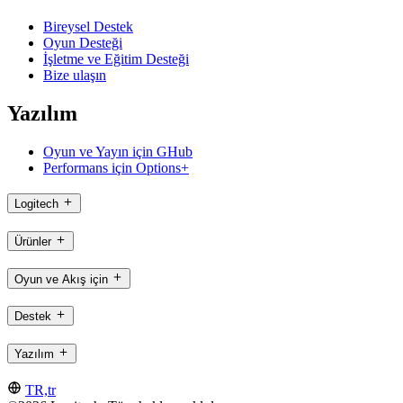
Bireysel Destek
Oyun Desteği
İşletme ve Eğitim Desteği
Bize ulaşın
Yazılım
Oyun ve Yayın için GHub
Performans için Options+
Logitech
Ürünler
Oyun ve Akış için
Destek
Yazılım
TR,tr