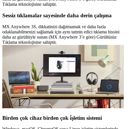
Tıklama teknolojisine sahiptir.
Sessiz tıklamalar sayesinde daha derin çalışma
MX Anywhere 3S, dikkatinizi dağıtmamak ve daha fazla
odaklanabilmenizi sağlamak için aynı tatmin edici tıklama hissini
daha az gürültüyle sunan (MX Anywhere 3’e göre) Gürültüsüz
Tıklama teknolojisine sahiptir.
Birden çok cihaz birden çok i̇şletim sistemi
Windows, macOS, ChromeOS veya Linux işletim sistemlerinde