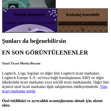
Plastik önemlidir
Ambalaj önemlidir
Plastiğin birden fazla ömrü olmalıdır
Sadece kutunun içindekiler değil
Şunları da beğenebilirsin
EN SON GÖRÜNTÜLENENLER
Yasal Ticari Marka Beyanı
Logitech, Logi, logoları ve diğer tüm Logitech ticari markaları,
Logitech Europe S.A. ve/veya bağlı kuruluşlarının ABD ve diğer
ülkelerdeki ticari markaları veya tescilli ticari markalarıdır. Diğer tüm
üçüncü taraf ticari markaları ilgili sahiplerinin mülkiyetindedir.
Tüm
ticari markaları görün
Özel teklifinizi ve ayrıcalıklı avantajlarınızı almak için abone
olun.