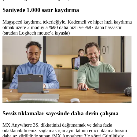
Saniyede 1.000 satır kaydırma
Magspeed kaydırma tekerleğiyle. Kademeli ve hiper hızlı kaydırma
olmak üzere 2 moduyla %90 daha hızlı ve %87 daha hassastır
(sıradan Logitech mouse’a kıyasla)
Sessiz tıklamalar sayesinde daha derin çalışma
MX Anywhere 3S, dikkatinizi dağıtmamak ve daha fazla
odaklanabilmenizi sağlamak için aynı tatmin edici tıklama hissini
daha az gürültüyle sunan (MX Anywhere 3’e göre) Gürültüsüz