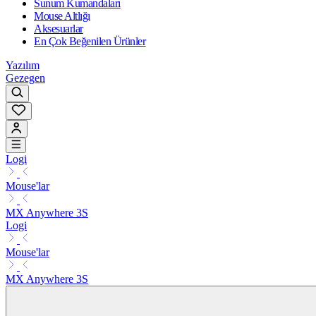
Sunum Kumandaları
Mouse Altlığı
Aksesuarlar
En Çok Beğenilen Ürünler
Yazılım
Gezegen
Logi
Mouse'lar
MX Anywhere 3S
Logi
Mouse'lar
MX Anywhere 3S